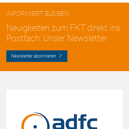
INFORMIERT BLEIBEN
Neuigkeiten zum FKT direkt ins
Postfach: Unser Newsletter
Newsletter abonnieren