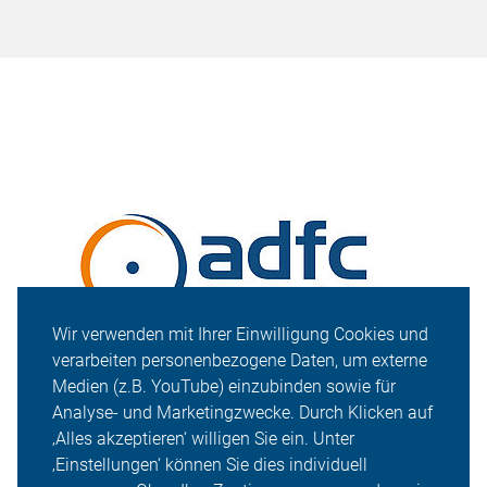
Wir verwenden mit Ihrer Einwilligung Cookies und
verarbeiten personenbezogene Daten, um externe
Medien (z.B. YouTube) einzubinden sowie für
Analyse- und Marketingzwecke. Durch Klicken auf
‚Alles akzeptieren‘ willigen Sie ein. Unter
‚Einstellungen‘ können Sie dies individuell