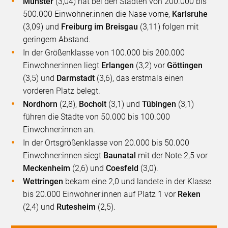
Münster
(3,04) hat bei den Städten von 200.000 bis
500.000 Einwohner:innen die Nase vorne,
Karlsruhe
(3,09) und
Freiburg im Breisgau
(3,11) folgen mit
geringem Abstand.
In der Größenklasse von 100.000 bis 200.000
Einwohner:innen liegt
Erlangen
(3,2) vor
Göttingen
(3,5) und
Darmstadt
(3,6), das erstmals einen
vorderen Platz belegt.
Nordhorn
(2,8),
Bocholt
(3,1) und
Tübingen
(3,1)
führen die Städte von 50.000 bis 100.000
Einwohner:innen an.
In der Ortsgrößenklasse von 20.000 bis 50.000
Einwohner:innen siegt
Baunatal
mit der Note 2,5 vor
Meckenheim
(2,6) und
Coesfeld
(3,0).
Wettringen
bekam eine 2,0 und landete in der Klasse
bis 20.000 Einwohner:innen auf Platz 1 vor
Reken
(2,4) und
Rutesheim
(2,5).