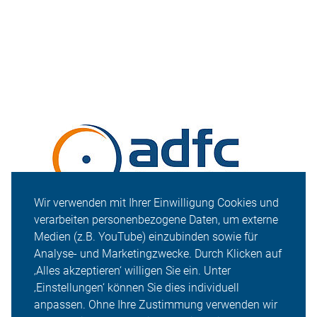
Wir verwenden mit Ihrer Einwilligung Cookies und
verarbeiten personenbezogene Daten, um externe
Medien (z.B. YouTube) einzubinden sowie für
Analyse- und Marketingzwecke. Durch Klicken auf
‚Alles akzeptieren‘ willigen Sie ein. Unter
‚Einstellungen‘ können Sie dies individuell
anpassen. Ohne Ihre Zustimmung verwenden wir