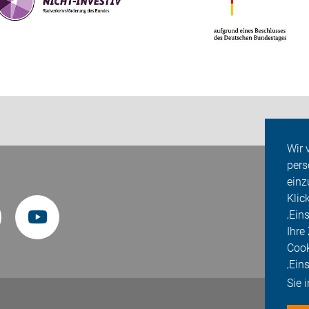
Wir 
pers
einz
Klic
‚Ein
Ihre
Cook
‚Ein
Sie 