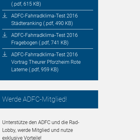
(.pdf, 615 KB)
ADFC-Fahrradklima-Test 2016
Städteranking (.pdf, 490 KB)
ADFC-Fahrradklima-Test 2016
Fragebogen (.pdf, 741 KB)
ADFC-Fahrradklima-Test 2016
Vortrag Theurer Pforzheim Rote
Laterne (.pdf, 959 KB)
Werde ADFC-Mitglied!
Unterstütze den ADFC und die Rad-
Lobby, werde Mitglied und nutze
exklusive Vorteile!