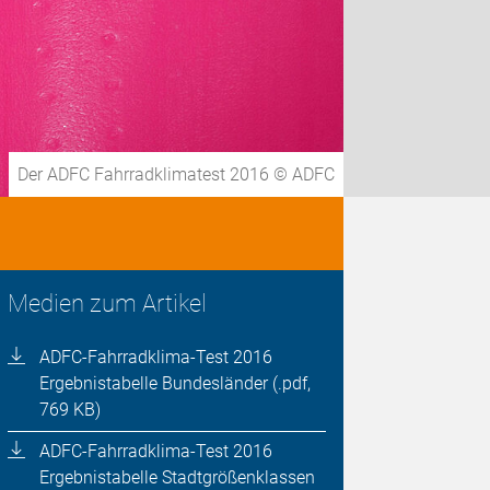
Der ADFC Fahrradklimatest 2016 © ADFC
Medien zum Artikel
ADFC-Fahrradklima-Test 2016
Ergebnistabelle Bundesländer (.pdf,
769 KB)
ADFC-Fahrradklima-Test 2016
Ergebnistabelle Stadtgrößenklassen