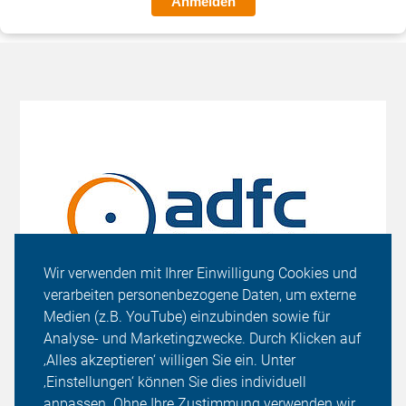
Anmelden
Wir verwenden mit Ihrer Einwilligung Cookies und
verarbeiten personenbezogene Daten, um externe
Medien (z.B. YouTube) einzubinden sowie für
Analyse- und Marketingzwecke. Durch Klicken auf
‚Alles akzeptieren‘ willigen Sie ein. Unter
‚Einstellungen‘ können Sie dies individuell
anpassen. Ohne Ihre Zustimmung verwenden wir