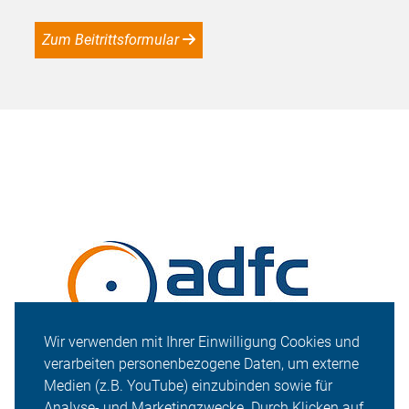
Zum Beitrittsformular
Wir verwenden mit Ihrer Einwilligung Cookies und
verarbeiten personenbezogene Daten, um externe
Medien (z.B. YouTube) einzubinden sowie für
Analyse- und Marketingzwecke. Durch Klicken auf