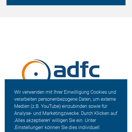
Wir verwenden mit Ihrer Einwilligung Cookies und
verarbeiten personenbezogene Daten, um externe
Medien (z.B. YouTube) einzubinden sowie für
Analyse- und Marketingzwecke. Durch Klicken auf
‚Alles akzeptieren‘ willigen Sie ein. Unter
‚Einstellungen‘ können Sie dies individuell