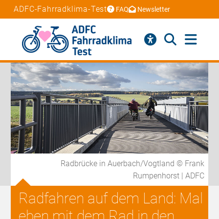
ADFC-Fahrradklima-Test
FAQ
Newsletter
Radbrücke in Auerbach/Vogtland © Frank
Rumpenhorst | ADFC
Radfahren auf dem Land: Mal
eben mit dem Rad in den