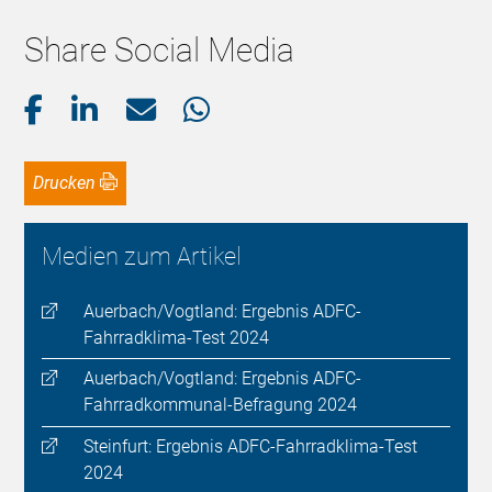
Share Social Media
Drucken
Medien zum Artikel
Auerbach/Vogtland: Ergebnis ADFC-
Fahrradklima-Test 2024
Auerbach/Vogtland: Ergebnis ADFC-
Fahrradkommunal-Befragung 2024
Steinfurt: Ergebnis ADFC-Fahrradklima-Test
2024